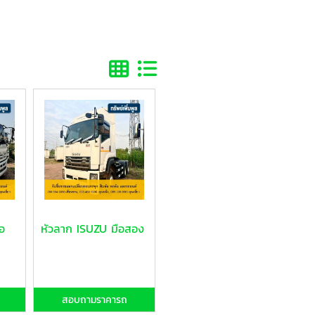
อ
หัวลาก ISUZU มือสอง
สอบถามราคารถ