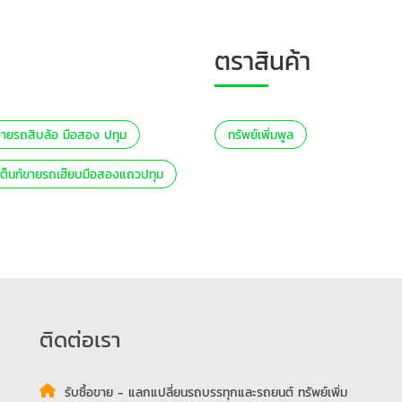
ตราสินค้า
์ขายรถสิบล้อ มือสอง ปทุม
ทรัพย์เพิ่มพูล
เต็นท์ขายรถเฮ๊ยบมือสองแถวปทุม
ติดต่อเรา
รับซื้อขาย - แลกแปลี่ยนรถบรรทุกและรถยนต์ ทรัพย์เพิ่ม