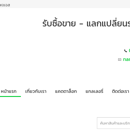
เพจเจส
รับซื้อขาย - แลกแปลี่ย
na
หน้าแรก
เกี่ยวกับเรา
แคตตาล็อก
แกลเลอรี่
ติดต่อเรา