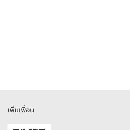
เพิ่มเพื่อน