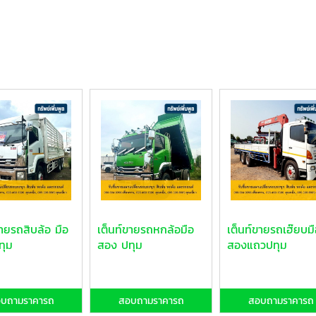
ขายรถสิบล้อ มือ
เต็นท์ขายรถหกล้อมือ
เต็นท์ขายรถเฮ๊ยบมื
ทุม
สอง ปทุม
สองแถวปทุม
บถามราคารถ
สอบถามราคารถ
สอบถามราคารถ