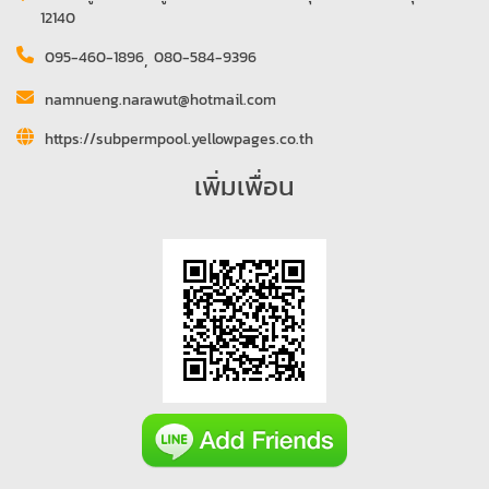
12140
095-460-1896
,
080-584-9396
namnueng.narawut@hotmail.com
https://subpermpool.yellowpages.co.th
เพิ่มเพื่อน